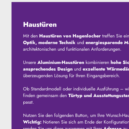
Haustüren
Mit den
Haustüren von Hagenlocher
treffen Sie ei
Optik, moderne Technik
und
energiesparende Ma
architektonischen und funktionalen Anforderungen.
Unsere
Aluminium-Haustüren
kombinieren
hohe Si
ansprechendes Design
und
exzellente Wärmed
überzeugenden Lösung für Ihren Eingangsbereich.
Ob Standardmodell oder individuelle Ausführung – wi
finden gemeinsam den
Türtyp und Ausstattungssta
passt.
Nutzen Sie den folgenden Button, um Ihre Wunsch-Haust
Wichtig:
Notieren Sie sich am Ende der Konfiguration
senden Sie uns diese zusammen mit Ihrer
Adresse
zu.