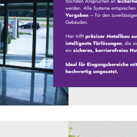
höchsten Ansprüchen an
Sicherhe
werden. Alle Systeme entspreche
Vorgaben
– für den zuverlässigen
Gebäuden.
Hier trifft
präziser Metallbau auf
intelligente Türlösungen
, die s
ein
sicheres, barrierefreies N
Ideal für Eingangsbereiche m
hochwertig umgesetzt.