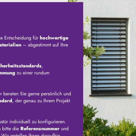
ne Entscheidung für
hochwertige
terialien
– abgestimmt auf Ihre
cherheitsstandards
,
ämmung
zu einer rundum
r beraten Sie gerne persönlich und
ndard
, der genau zu Ihrem Projekt
ür individuell zu konfigurieren.
 bitte die
Referenznummer
und
 Wir erstellen Ihnen daraufhin